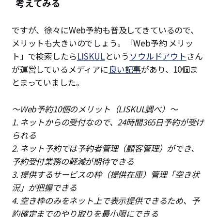
考えてみる
ですが、徐々にWeb予約も普及してきているので、
メリットも大きいのでしょう。「Web予約 メリッ
ト」で検索したら
LISKUL
という
ソウルドアウト
さん
が運営しているメディアに
良い記事
があり、10個ま
とまっていました。
〜Web予約10個のメリット（LISKUL調べ）〜
1. ネットからの受付なので、24時間365日予約が受け
られる
2. ネット予約では予約者管理（顧客管理）ができ、
予約受付業務の軽減が期待できる
3. 提供するサービスの枠（提供在庫）管理「空き状
況」が把握できる
4. 空き枠のみをネット上で表示提供できるため、予
約確定までのやり取りを最小限にできる