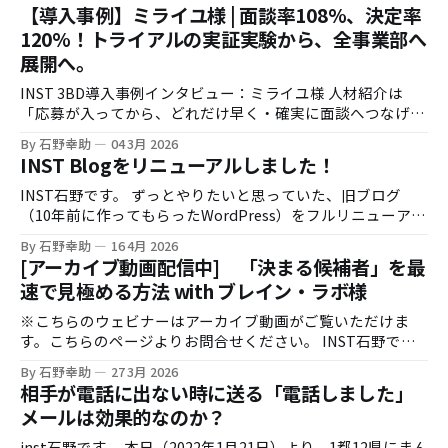
【導入事例】ミライユ様 | 面談率108%、決定率
120%！トライアルの実証実験から、全事業部へ
展開へ。
INST 3BD導入事例インタビュー：ミライユ様 人材紹介は
「応募が入ってから、どれだけ早く・確実に面談へつなげら
れるか」で成果が大きく変わります。一方で、時間外応募へ
By 石野幸助
04 3月 2026
の即時対応や、架電の追いかけ業務は現場負荷が高く、運用
INST Blogをリニューアルしました！
の属人化も起きがちです。 今回は株式会社ミライユ様に、
INST 3BDのトライアル導入（実証実験）から、効果検証を
INST石野です。 ずっとやりたいと思っていた、旧ブログ
経て利用範囲を拡大するに至った経緯を伺いました。 お話を
（10年前に作ってもらったWordPress）をフルリニューアル
伺った方 株式会社ミライユ様 取締役 鈴木様 インタビュア
しました。しかもひとりで。 リニューアルの背景 御存知の
By 石野幸助
16 4月 2026
ー：株式会社INST 石野 導入の背景：時間外応募対応と、
通り、INSTは創業すぐに僕がこのブログを書き始めて、それ
[アーカイブ動画配信中] 「決まる候補者」を最
現場の架電負荷 石野：まず、INST 3BD導入前に感じていた
をほとんどの集客源に法人顧客の開拓を進めてきました。 そ
速で見極める方法 with ブレイン・ラボ様
課題感を教えてください。 鈴木様：人材紹介の現場だと、応
の昔は炎上したり、バズったりと色々書いていたのですが、
募が入っても連絡がつかないケースが一定数あります。繋が
AIの登場もあって、ブログを書く手が進まなくなり、
※こちらのウェビナーはアーカイブ動画がご覧いただけま
るまで追いかけ架電をするので、どうしても繋がりづらいか
Podcastにシフトしたりして色々やっておりました。 AIの登
す。こちらのページよりお問合せください。 INST石野で
たがリストに残っていくため、工数がかかってしまいます。
場でなぜブログを書かなくなったのか？というのは、生成AI
す。 早いものでもう3月も終わりに近づき、いよいよ新年度
一方で、タイミングよく繋がった人は意向が高いので、そこ
By 石野幸助
27 3月 2026
登場以降はネット上のコンテンツの殆どがAIが生成したもの
のスタートがすぐそこまで迫っております。 新卒社員が入社
相手が電話に出ない時に送る「電話しました」
を確実に面談につなげたい、というのが大きいですね。 実証
になってしまい、人間が書いたブログなんて書ける量も決ま
しないINSTではありますが、弊社は隠れた子沢山企業でし
実験：3BDを使うチーム／使わないチームで比較 ミライユ様
メールは効果的なのか？
っているし、どんどん埋もれてしまっていくのではないか？
て、各家庭2-4名のお子さんがいる関係でこの時期は卒業式
では、INST
と思ったからです。 本当にブログはもうオワコンなのか？
やら入学式、春休みなどで勤務シフトが賑やかになりがちで
inst石野です。 本日（2022年1月21日）より、1都12県にまん