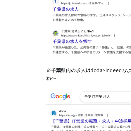
※千葉県内の求人はdoda>indee
ね〜