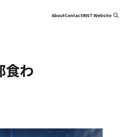
About
Contact
INST Website
部食わ