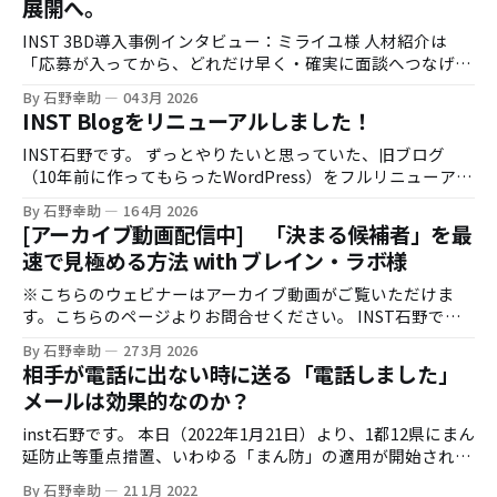
展開へ。
INST 3BD導入事例インタビュー：ミライユ様 人材紹介は
「応募が入ってから、どれだけ早く・確実に面談へつなげら
れるか」で成果が大きく変わります。一方で、時間外応募へ
By 石野幸助
04 3月 2026
の即時対応や、架電の追いかけ業務は現場負荷が高く、運用
INST Blogをリニューアルしました！
の属人化も起きがちです。 今回は株式会社ミライユ様に、
INST 3BDのトライアル導入（実証実験）から、効果検証を
INST石野です。 ずっとやりたいと思っていた、旧ブログ
経て利用範囲を拡大するに至った経緯を伺いました。 お話を
（10年前に作ってもらったWordPress）をフルリニューアル
伺った方 株式会社ミライユ様 取締役 鈴木様 インタビュア
しました。しかもひとりで。 リニューアルの背景 御存知の
By 石野幸助
16 4月 2026
ー：株式会社INST 石野 導入の背景：時間外応募対応と、
通り、INSTは創業すぐに僕がこのブログを書き始めて、それ
[アーカイブ動画配信中] 「決まる候補者」を最
現場の架電負荷 石野：まず、INST 3BD導入前に感じていた
をほとんどの集客源に法人顧客の開拓を進めてきました。 そ
速で見極める方法 with ブレイン・ラボ様
課題感を教えてください。 鈴木様：人材紹介の現場だと、応
の昔は炎上したり、バズったりと色々書いていたのですが、
募が入っても連絡がつかないケースが一定数あります。繋が
AIの登場もあって、ブログを書く手が進まなくなり、
※こちらのウェビナーはアーカイブ動画がご覧いただけま
るまで追いかけ架電をするので、どうしても繋がりづらいか
Podcastにシフトしたりして色々やっておりました。 AIの登
す。こちらのページよりお問合せください。 INST石野で
たがリストに残っていくため、工数がかかってしまいます。
場でなぜブログを書かなくなったのか？というのは、生成AI
す。 早いものでもう3月も終わりに近づき、いよいよ新年度
一方で、タイミングよく繋がった人は意向が高いので、そこ
By 石野幸助
27 3月 2026
登場以降はネット上のコンテンツの殆どがAIが生成したもの
のスタートがすぐそこまで迫っております。 新卒社員が入社
相手が電話に出ない時に送る「電話しました」
を確実に面談につなげたい、というのが大きいですね。 実証
になってしまい、人間が書いたブログなんて書ける量も決ま
しないINSTではありますが、弊社は隠れた子沢山企業でし
実験：3BDを使うチーム／使わないチームで比較 ミライユ様
メールは効果的なのか？
っているし、どんどん埋もれてしまっていくのではないか？
て、各家庭2-4名のお子さんがいる関係でこの時期は卒業式
では、INST
と思ったからです。 本当にブログはもうオワコンなのか？
やら入学式、春休みなどで勤務シフトが賑やかになりがちで
inst石野です。 本日（2022年1月21日）より、1都12県にまん
ブログはもうオワコンなのか？ 世間一般的にはそうなのかも
微笑ましい限りです。 石野家の長男も早いもので中学を卒
延防止等重点措置、いわゆる「まん防」の適用が開始されま
しれないです。あまりブログを書く人も多くなくなりました
業、春からは高校1年生となります。彼が4歳のときにINST
した。 コロナウイルスの感染拡大防止が目的ではあります
し、その昔は「アルファブロガー」という言葉もありました
By 石野幸助
21 1月 2022
を立ち上げたので、時の流れの早さも感じますね。 さて、そ