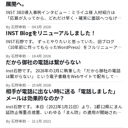
展開へ。
INST 3BD導入事例インタビュー：ミライユ様 人材紹介は
「応募が入ってから、どれだけ早く・確実に面談へつなげら
れるか」で成果が大きく変わります。一方で、時間外応募へ
By 石野幸助
04 3月 2026
の即時対応や、架電の追いかけ業務は現場負荷が高く、運用
INST Blogをリニューアルしました！
の属人化も起きがちです。 今回は株式会社ミライユ様に、
INST 3BDのトライアル導入（実証実験）から、効果検証を
INST石野です。 ずっとやりたいと思っていた、旧ブログ
経て利用範囲を拡大するに至った経緯を伺いました。 お話を
（10年前に作ってもらったWordPress）をフルリニューアル
伺った方 株式会社ミライユ様 取締役 鈴木様 インタビュア
しました。しかもひとりで。 リニューアルの背景 御存知の
By 石野幸助
16 4月 2026
ー：株式会社INST 石野 導入の背景：時間外応募対応と、
通り、INSTは創業すぐに僕がこのブログを書き始めて、それ
だから御社の電話は繋がらない
現場の架電負荷 石野：まず、INST 3BD導入前に感じていた
をほとんどの集客源に法人顧客の開拓を進めてきました。 そ
課題感を教えてください。 鈴木様：人材紹介の現場だと、応
の昔は炎上したり、バズったりと色々書いていたのですが、
inst石野です。 2026年の2月に執筆した 「だから御社の電話
募が入っても連絡がつかないケースが一定数あります。繋が
AIの登場もあって、ブログを書く手が進まなくなり、
は繋がらない」 という電子書籍をWebサイトで配布してい
るまで追いかけ架電をするので、どうしても繋がりづらいか
Podcastにシフトしたりして色々やっておりました。 AIの登
たのですが、もっとたくさんの人に読んでいただきたいと思
By 石野幸助
25 6月 2026
たがリストに残っていくため、工数がかかってしまいます。
場でなぜブログを書かなくなったのか？というのは、生成AI
いまして メールアドレスや電話番号などの個人情報登録無し
相手が電話に出ない時に送る「電話しました」
一方で、タイミングよく繋がった人は意向が高いので、そこ
登場以降はネット上のコンテンツの殆どがAIが生成したもの
でご覧いただけるようにいたしました。 ダウンロードページ
メールは効果的なのか？
を確実に面談につなげたい、というのが大きいですね。 実証
になってしまい、人間が書いたブログなんて書ける量も決ま
からPDF閲覧リンク（Googleドライブ）へ遷移できますの
実験：3BDを使うチーム／使わないチームで比較 ミライユ様
っているし、どんどん埋もれてしまっていくのではないか？
で、ぜひ皆さんお気軽にお読みいただければと思います。
inst石野です。 本日（2022年1月21日）より、1都12県にまん
では、INST
と思ったからです。 本当にブログはもうオワコンなのか？
延防止等重点措置、いわゆる「まん防」の適用が開始されま
ブログはもうオワコンなのか？ 世間一般的にはそうなのかも
した。 コロナウイルスの感染拡大防止が目的ではあります
しれないです。あまりブログを書く人も多くなくなりました
By 石野幸助
21 1月 2022
が、やっと客足が戻ってきた飲食店・居酒屋・レストランな
し、その昔は「アルファブロガー」という言葉もありました