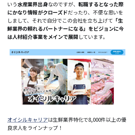
いう
水産業界出身
なのですが、
転職するとなった際
にかなり情報がクローズド
だったり、不便な思いを
しまして、それで自分でこの会社を立ち上げて
「
生
鮮業界の頼れるパートナーになる
」をビジョンに今
は人材紹介事業をメインで展開
しています。
オイシルキャリア
は生鮮業界特化で8,000件以上の優
良求人をラインナップ！