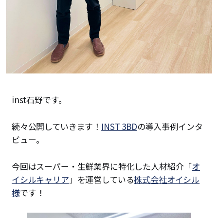
inst石野です。
続々公開していきます！
INST 3BD
の導入事例インタ
ビュー。
今回はスーパー・生鮮業界に特化した人材紹介「
オ
イシルキャリア
」を運営している
株式会社オイシル
様
です！