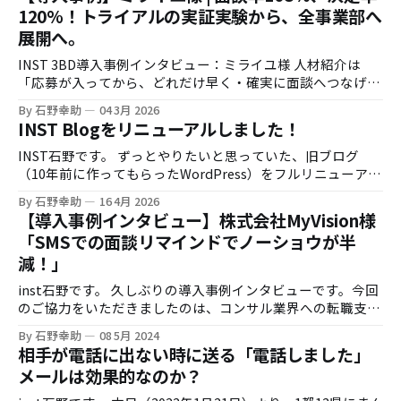
120%！トライアルの実証実験から、全事業部へ
展開へ。
INST 3BD導入事例インタビュー：ミライユ様 人材紹介は
「応募が入ってから、どれだけ早く・確実に面談へつなげら
れるか」で成果が大きく変わります。一方で、時間外応募へ
By 石野幸助
04 3月 2026
の即時対応や、架電の追いかけ業務は現場負荷が高く、運用
INST Blogをリニューアルしました！
の属人化も起きがちです。 今回は株式会社ミライユ様に、
INST 3BDのトライアル導入（実証実験）から、効果検証を
INST石野です。 ずっとやりたいと思っていた、旧ブログ
経て利用範囲を拡大するに至った経緯を伺いました。 お話を
（10年前に作ってもらったWordPress）をフルリニューアル
伺った方 株式会社ミライユ様 取締役 鈴木様 インタビュア
しました。しかもひとりで。 リニューアルの背景 御存知の
By 石野幸助
16 4月 2026
ー：株式会社INST 石野 導入の背景：時間外応募対応と、
通り、INSTは創業すぐに僕がこのブログを書き始めて、それ
【導入事例インタビュー】株式会社MyVision様
現場の架電負荷 石野：まず、INST 3BD導入前に感じていた
をほとんどの集客源に法人顧客の開拓を進めてきました。 そ
「SMSでの面談リマインドでノーショウが半
課題感を教えてください。 鈴木様：人材紹介の現場だと、応
の昔は炎上したり、バズったりと色々書いていたのですが、
減！」
募が入っても連絡がつかないケースが一定数あります。繋が
AIの登場もあって、ブログを書く手が進まなくなり、
るまで追いかけ架電をするので、どうしても繋がりづらいか
Podcastにシフトしたりして色々やっておりました。 AIの登
inst石野です。 久しぶりの導入事例インタビューです。今回
たがリストに残っていくため、工数がかかってしまいます。
場でなぜブログを書かなくなったのか？というのは、生成AI
のご協力をいただきましたのは、コンサル業界への転職支援
一方で、タイミングよく繋がった人は意向が高いので、そこ
登場以降はネット上のコンテンツの殆どがAIが生成したもの
を中心に業容を急拡大されているMyVision様です。 同社の
を確実に面談につなげたい、というのが大きいですね。 実証
になってしまい、人間が書いたブログなんて書ける量も決ま
By 石野幸助
08 5月 2024
共同創業者でもあり同社取締役の北野様にお話を伺いまし
実験：3BDを使うチーム／使わないチームで比較 ミライユ様
相手が電話に出ない時に送る「電話しました」
っているし、どんどん埋もれてしまっていくのではないか？
た。 ※記事内の役職・所属部署はインタビューを実施した
では、INST
と思ったからです。 本当にブログはもうオワコンなのか？
メールは効果的なのか？
2024年5月当時のものです コンサル業界を中心に業容を拡
ブログはもうオワコンなのか？ 世間一般的にはそうなのかも
大、月10名ペースで積極採用中！ 〜まずは御社の事業につ