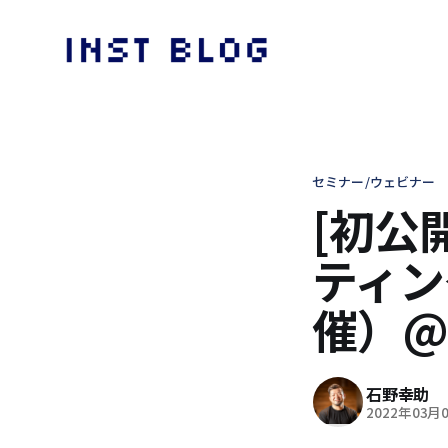
セミナー/ウェビナー
[初公
ティン
催）@3/
石野幸助
2022年03月