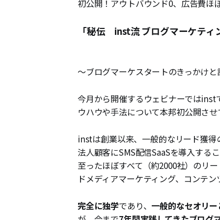
初公開！アウトバウンド0、広告費ほぼ0
「秘伝 inst流 ブログマーケティ
〜ブログマーケスタートのきっかけと
今月から開催するウェビナーではins
ウハウや手法について本邦初公開させ
instは創業以来、一般的なリード獲
法人顧客にSMS配信SaaSを導入す
至ったほぼすべて（約2000社）のリ
ドメディアマーケティング、コンテン
完全に独学
であり、
一般的なセオリー
が、今まで
7年間実践してきたブログ