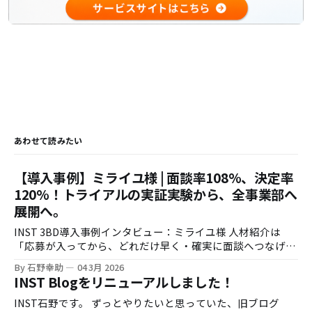
あわせて読みたい
【導入事例】ミライユ様 | 面談率108%、決定率
120%！トライアルの実証実験から、全事業部へ
展開へ。
INST 3BD導入事例インタビュー：ミライユ様 人材紹介は
「応募が入ってから、どれだけ早く・確実に面談へつなげら
れるか」で成果が大きく変わります。一方で、時間外応募へ
By 石野幸助
04 3月 2026
の即時対応や、架電の追いかけ業務は現場負荷が高く、運用
INST Blogをリニューアルしました！
の属人化も起きがちです。 今回は株式会社ミライユ様に、
INST 3BDのトライアル導入（実証実験）から、効果検証を
INST石野です。 ずっとやりたいと思っていた、旧ブログ