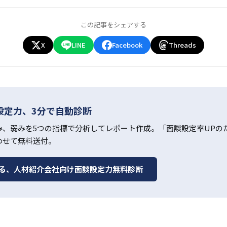
この記事をシェアする
X
LINE
Facebook
Threads
設定力、3分で自動診断
み、弱みを5つの指標で分析してレポート作成。「面談設定率UPのた
わせて無料送付。
きる、人材紹介会社向け面談設定力無料診断