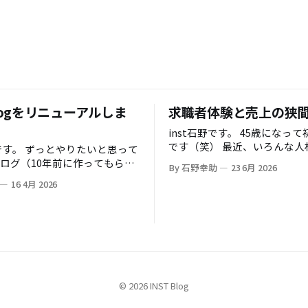
Blogをリニューアルしま
求職者体験と売上の狭
inst石野です。 45歳になって初のブログ
です（笑） 最近、いろんな人材紹介会社
りたいと思って
の経営者やマネージャー、求
ログ（10年前に作ってもらっ
By 石野幸助
23 6月 2026
ティングの担当者の方々と毎
ress）をフルリニューアルしま
16 4月 2026
お話をさせていただいている
りで。 リニューアルの
その中で、ちょっと「モヤモ
感」を覚えることが多くなっ
ログを書き始めて、それをほと
た。 今回は、その違和感の正体につい
客源に法人顧客の開拓を進めて
て、少し僕なりの考察をしてみま
っ
初に言っておきますが、特定
書いていたのですが、AIの登
会社を批判したいわけではあ
て、ブログを書く手が進まなく
僕自身、この業界に長く身を
dcastにシフトしたりして色々
© 2026 INST Blog
すし、何が正解かなんて誰に
AIの登場でなぜブロ