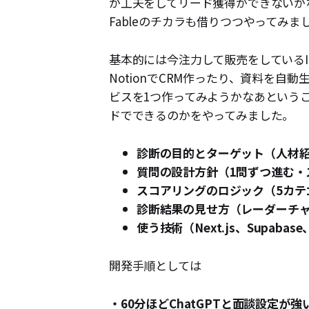
か工夫をしてリード獲得ができないか
Fableのチカラも借りつつやってみま
基本的には今注力して販売をしているI
NotionでCRM作ったり、資料を自
ビスを1つ作ってみようかなあという
ドでできるのかをやってみました。
診断の目的とターゲット（人材紹
質問の設計方針（1問ずつ進む・
スコアリングのロジック（5カテ
診断結果の見せ方（レーダーチ
使う技術（Next.js、Supabase
開発手順としては
・60分ほどChatGPTと面談設定