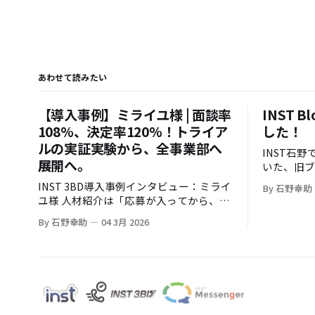
あわせて読みたい
【導入事例】ミライユ様 | 面談率
INST 
108%、決定率120%！トライア
した！
ルの実証実験から、全事業部へ
INST石野です。 ずっとや
展開へ。
いた、旧ブ
たWordP
INST 3BD導入事例インタビュー：ミライ
By 石野幸助
した。しかもひと
ユ様 人材紹介は「応募が入ってから、ど
背景 御存知の通り、INSTは創業すぐに僕
れだけ早く・確実に面談へつなげられる
By 石野幸助
04 3月 2026
がこのブ
か」で成果が大きく変わります。一方
んどの集
で、時間外応募への即時対応や、架電の
きました。 その昔は炎上したり、バズ
追いかけ業務は現場負荷が高く、運用の
たりと色々
属人化も起きがちです。 今回は株式会社
場もあっ
ミライユ様に、INST 3BDのトライアル導
なり、Po
入（実証実験）から、効果検証を経て利
やっておりました。 
用範囲を拡大するに至った経緯を伺いま