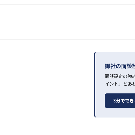
御社の面談
面談設定の強
イント」とあ
3分でで