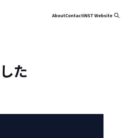
About
Contact
INST Website
した