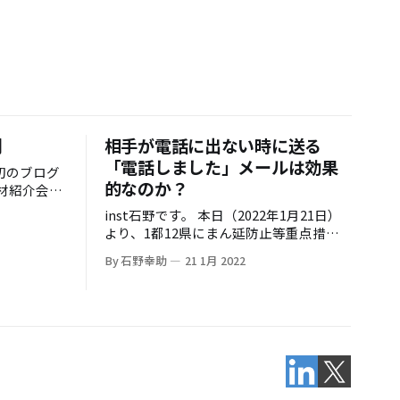
間
相手が電話に出ない時に送る
「電話しました」メールは効果
的なのか？
職者マーケ
inst石野です。 本日（2022年1月21日）
日のように
より、1都12県にまん延防止等重点措
のですが、
置、いわゆる「まん防」の適用が開始さ
ヤする違和
By 石野幸助
21 1月 2022
れました。 コロナウイルスの感染拡大防
てきまし
止が目的ではありますが、やっと客足が
戻ってきた飲食店・居酒屋・レストラン
す。 最
などの経営者の方々はやりきれない思い
の人材紹介
でしょう。 オフィスワークをする我々に
りません。
はそこまでクリティカルな影響はないよ
置いていま
うな気もしますが、このタイミングでま
も分からな
た在宅勤務の比率が高まり、電話でのコ