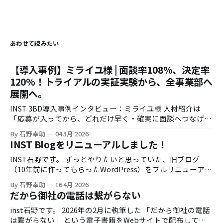
あわせて読みたい
【導入事例】ミライユ様 | 面談率108%、決定率
120%！トライアルの実証実験から、全事業部へ
展開へ。
INST 3BD導入事例インタビュー：ミライユ様 人材紹介は
「応募が入ってから、どれだけ早く・確実に面談へつなげら
れるか」で成果が大きく変わります。一方で、時間外応募へ
By 石野幸助
04 3月 2026
の即時対応や、架電の追いかけ業務は現場負荷が高く、運用
INST Blogをリニューアルしました！
の属人化も起きがちです。 今回は株式会社ミライユ様に、
INST 3BDのトライアル導入（実証実験）から、効果検証を
INST石野です。 ずっとやりたいと思っていた、旧ブログ
経て利用範囲を拡大するに至った経緯を伺いました。 お話を
（10年前に作ってもらったWordPress）をフルリニューアル
伺った方 株式会社ミライユ様 取締役 鈴木様 インタビュア
しました。しかもひとりで。 リニューアルの背景 御存知の
By 石野幸助
16 4月 2026
ー：株式会社INST 石野 導入の背景：時間外応募対応と、
通り、INSTは創業すぐに僕がこのブログを書き始めて、それ
だから御社の電話は繋がらない
現場の架電負荷 石野：まず、INST 3BD導入前に感じていた
をほとんどの集客源に法人顧客の開拓を進めてきました。 そ
課題感を教えてください。 鈴木様：人材紹介の現場だと、応
の昔は炎上したり、バズったりと色々書いていたのですが、
inst石野です。 2026年の2月に執筆した 「だから御社の電話
募が入っても連絡がつかないケースが一定数あります。繋が
AIの登場もあって、ブログを書く手が進まなくなり、
は繋がらない」 という電子書籍をWebサイトで配布してい