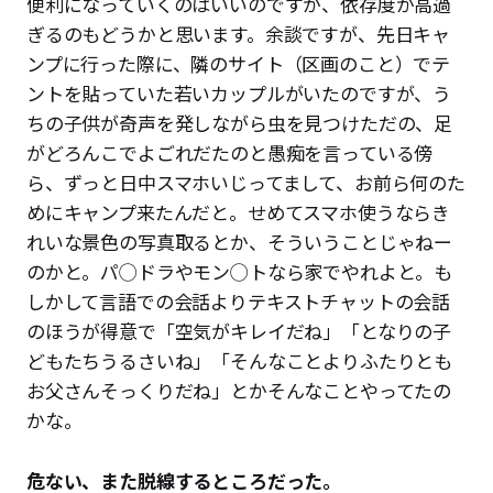
便利になっていくのはいいのですが、依存度が高過
ぎるのもどうかと思います。余談ですが、先日キャ
ンプに行った際に、隣のサイト（区画のこと）でテ
ントを貼っていた若いカップルがいたのですが、う
ちの子供が奇声を発しながら虫を見つけただの、足
がどろんこでよごれだたのと愚痴を言っている傍
ら、ずっと日中スマホいじってまして、お前ら何のた
めにキャンプ来たんだと。せめてスマホ使うならき
れいな景色の写真取るとか、そういうことじゃねー
のかと。パ◯ドラやモン◯トなら家でやれよと。も
しかして言語での会話よりテキストチャットの会話
のほうが得意で「空気がキレイだね」「となりの子
どもたちうるさいね」「そんなことよりふたりとも
お父さんそっくりだね」とかそんなことやってたの
かな。
危ない、また脱線するところだった。