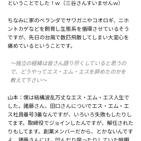
ということでした！ｗ（三谷さんすいませんｗ）
ちなみに家のベランダでサワガニやコオロギ、ニホ
ントカゲなどを飼育し生態系を循環させているそう
ですが、先日の台風で数匹飛散してしまい大変心を
痛めているということです。
〜独立の経緯は皆さん語り尽くしていると思うの
で、どうやってエス・エム・エスを辞めたのかを
教えて下さい〜
山本：僕は結構波乱万丈なエス・エム・エス人生で
した。諸藤さん、田口さんについでエス・エム・エ
ス社員番号3番なんですが、いろいろ失敗もしたりし
てます。取締役でジョインしたんですが、解任された
りもしてます。創業メンバーだから、とかないんです
よ、諸藤さんには。凹んだり腐ったりしていた時期