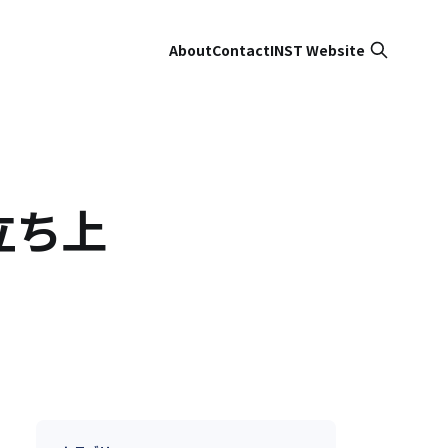
About
Contact
INST Website
立ち上