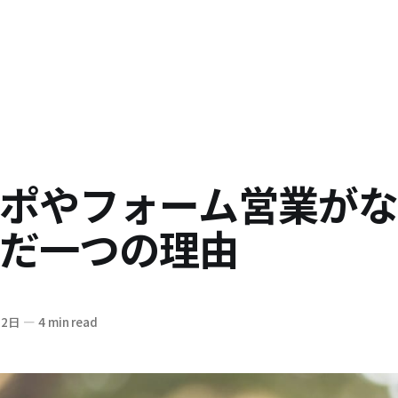
ポやフォーム営業が
だ一つの理由
22日
—
4 min read