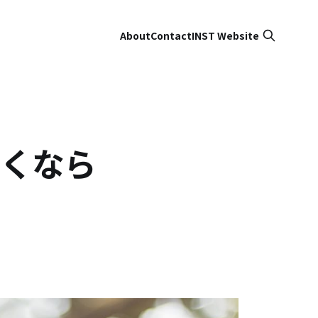
About
Contact
INST Website
なくなら