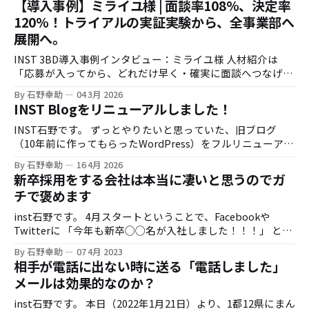
【導入事例】ミライユ様 | 面談率108%、決定率
120%！トライアルの実証実験から、全事業部へ
展開へ。
INST 3BD導入事例インタビュー：ミライユ様 人材紹介は
「応募が入ってから、どれだけ早く・確実に面談へつなげら
れるか」で成果が大きく変わります。一方で、時間外応募へ
By 石野幸助
04 3月 2026
の即時対応や、架電の追いかけ業務は現場負荷が高く、運用
INST Blogをリニューアルしました！
の属人化も起きがちです。 今回は株式会社ミライユ様に、
INST 3BDのトライアル導入（実証実験）から、効果検証を
INST石野です。 ずっとやりたいと思っていた、旧ブログ
経て利用範囲を拡大するに至った経緯を伺いました。 お話を
（10年前に作ってもらったWordPress）をフルリニューアル
伺った方 株式会社ミライユ様 取締役 鈴木様 インタビュア
しました。しかもひとりで。 リニューアルの背景 御存知の
By 石野幸助
16 4月 2026
ー：株式会社INST 石野 導入の背景：時間外応募対応と、
通り、INSTは創業すぐに僕がこのブログを書き始めて、それ
新卒採用をする会社は本当に凄いと思うのでガ
現場の架電負荷 石野：まず、INST 3BD導入前に感じていた
をほとんどの集客源に法人顧客の開拓を進めてきました。 そ
チで褒めます
課題感を教えてください。 鈴木様：人材紹介の現場だと、応
の昔は炎上したり、バズったりと色々書いていたのですが、
募が入っても連絡がつかないケースが一定数あります。繋が
AIの登場もあって、ブログを書く手が進まなくなり、
inst石野です。 4月スタートということで、Facebookや
るまで追いかけ架電をするので、どうしても繋がりづらいか
Podcastにシフトしたりして色々やっておりました。 AIの登
Twitterに 「今年も新卒◯◯名が入社しました！！！」 とい
たがリストに残っていくため、工数がかかってしまいます。
場でなぜブログを書かなくなったのか？というのは、生成AI
う投稿を目にした人も多いことと思う。 小さい会社ながら8
一方で、タイミングよく繋がった人は意向が高いので、そこ
By 石野幸助
07 4月 2023
登場以降はネット上のコンテンツの殆どがAIが生成したもの
年経営をしていると、大小入り交じるものの、それなりに経
相手が電話に出ない時に送る「電話しました」
を確実に面談につなげたい、というのが大きいですね。 実証
になってしまい、人間が書いたブログなんて書ける量も決ま
営者の友達というのは増えていくものであって、「あの人の
実験：3BDを使うチーム／使わないチームで比較 ミライユ様
メールは効果的なのか？
っているし、どんどん埋もれてしまっていくのではないか？
会社、そんなに新卒入社してるんだ！」（主に釣りで知り合
では、INST
と思ったからです。 本当にブログはもうオワコンなのか？
った経営者友達ｗ）と思ったり、「前は3-4名だったのにも
inst石野です。 本日（2022年1月21日）より、1都12県にまん
ブログはもうオワコンなのか？ 世間一般的にはそうなのかも