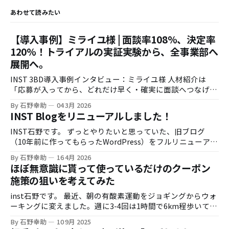
あわせて読みたい
【導入事例】ミライユ様 | 面談率108%、決定率
120%！トライアルの実証実験から、全事業部へ
展開へ。
INST 3BD導入事例インタビュー：ミライユ様 人材紹介は
「応募が入ってから、どれだけ早く・確実に面談へつなげら
れるか」で成果が大きく変わります。一方で、時間外応募へ
By 石野幸助
04 3月 2026
の即時対応や、架電の追いかけ業務は現場負荷が高く、運用
INST Blogをリニューアルしました！
の属人化も起きがちです。 今回は株式会社ミライユ様に、
INST 3BDのトライアル導入（実証実験）から、効果検証を
INST石野です。 ずっとやりたいと思っていた、旧ブログ
経て利用範囲を拡大するに至った経緯を伺いました。 お話を
（10年前に作ってもらったWordPress）をフルリニューアル
伺った方 株式会社ミライユ様 取締役 鈴木様 インタビュア
しました。しかもひとりで。 リニューアルの背景 御存知の
By 石野幸助
16 4月 2026
ー：株式会社INST 石野 導入の背景：時間外応募対応と、
通り、INSTは創業すぐに僕がこのブログを書き始めて、それ
ほぼ無意識に貰って使っているだけのクーポン
現場の架電負荷 石野：まず、INST 3BD導入前に感じていた
をほとんどの集客源に法人顧客の開拓を進めてきました。 そ
施策の狙いを考えてみた
課題感を教えてください。 鈴木様：人材紹介の現場だと、応
の昔は炎上したり、バズったりと色々書いていたのですが、
募が入っても連絡がつかないケースが一定数あります。繋が
AIの登場もあって、ブログを書く手が進まなくなり、
inst石野です。 最近、朝の有酸素運動をジョギングからウォ
るまで追いかけ架電をするので、どうしても繋がりづらいか
Podcastにシフトしたりして色々やっておりました。 AIの登
ーキングに変えました。週に3-4回は1時間で6km程歩いてま
たがリストに残っていくため、工数がかかってしまいます。
場でなぜブログを書かなくなったのか？というのは、生成AI
す。 理由は ・暑い（走ったら死ぬ）・歩いたほうが脂肪燃
一方で、タイミングよく繋がった人は意向が高いので、そこ
By 石野幸助
10 9月 2025
登場以降はネット上のコンテンツの殆どがAIが生成したもの
焼効率高い・厚着して朝歩くことで汗をたくさんかきたい